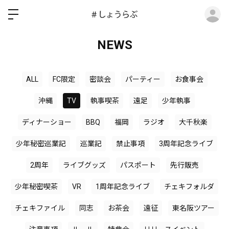
ロ
NEWS
ALL
FC限定
密談会
パーティー
お食事会
沖縄
TV
執事喫茶
遠足
少年執事
ディナーショー
BBQ
福岡
ラジオ
大千秋楽
少年秘密巡業記
巡業記
禁止事項
3周年記念ライブ
2周年
ライブグッズ
パスポート
先行販売
少年秘密喫茶
VR
1周年記念ライブ
チェキフォルダ
チェキファイル
同志
お茶会
遠征
東名阪ツアー