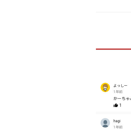
よっしー
1年前
かーちゃ
1
hagi
1年前