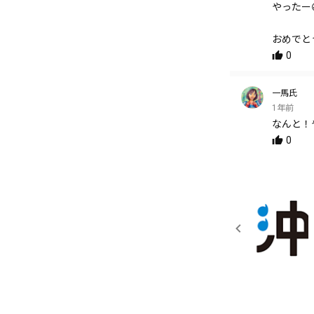
やったー
おめでと
0
一馬氏
1年前
なんと！
0