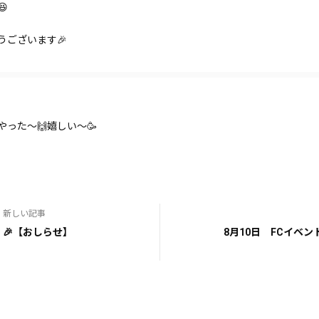

うございます🎉
やった〜🙌嬉しい〜🥳
新しい記事
🎉【おしらせ】
8月10日 FCイベ