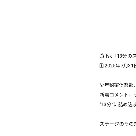
￣￣￣￣￣￣￣
📺 tvk「13分
🗓 2025年7月
￣￣￣￣￣￣￣
少年秘密倶楽部
新着コメント、
“13分”に詰め
ステージのその先