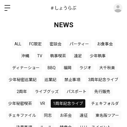
ロ
NEWS
ALL
FC限定
密談会
パーティー
お食事会
沖縄
TV
執事喫茶
遠足
少年執事
ディナーショー
BBQ
福岡
ラジオ
大千秋楽
少年秘密巡業記
巡業記
禁止事項
3周年記念ライブ
2周年
ライブグッズ
パスポート
先行販売
少年秘密喫茶
VR
1周年記念ライブ
チェキフォルダ
チェキファイル
同志
お茶会
遠征
東名阪ツアー