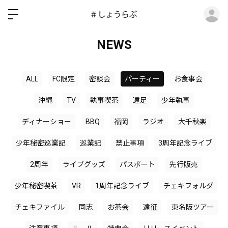
ロ
NEWS
ALL
FC限定
密談会
パーティー
お食事会
沖縄
TV
執事喫茶
遠足
少年執事
ディナーショー
BBQ
福岡
ラジオ
大千秋楽
少年秘密巡業記
巡業記
禁止事項
3周年記念ライブ
2周年
ライブグッズ
パスポート
先行販売
少年秘密喫茶
VR
1周年記念ライブ
チェキフォルダ
チェキファイル
同志
お茶会
遠征
東名阪ツアー