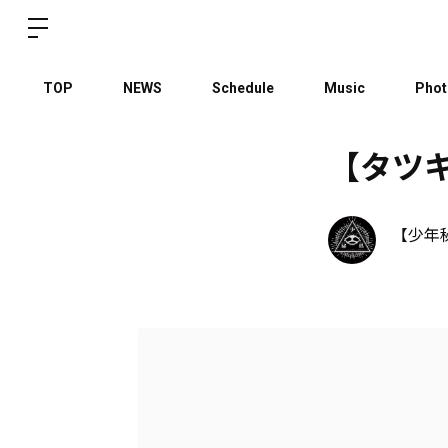
TOP
NEWS
Schedule
Music
Phot
【タツ
【少年